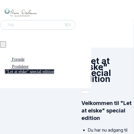
⌘K
Søg
"Let at
Forside
elske"
Produkter
special
"Let at elske" special edition
l
edition
Velkommen til "Let
at elske" special
edition
Du har nu adgang til