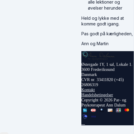
alle lektioner og
øvelser herunder
Held og lykke med at
komme godt igang.
Pas godt på kærligheden,
Ann og Martin
Østergade 1Y, 1 sal, Lokale 1.
3600 Frederikssund
Danmark
CVR nr. 33411820
(+45)
26806319
Kontakt
Handelsbetingelser
Copyright © 2026 Par- og
Psykoterapeut Ann Dalum